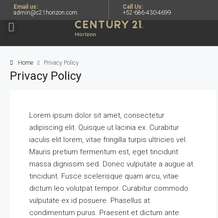
Email us:
Call Us:
admin@c21horizon.com
+52-686-430-4699
Home
Privacy Policy
Privacy Policy
Lorem ipsum dolor sit amet, consectetur
adipiscing elit. Quisque ut lacinia ex. Curabitur
iaculis elit lorem, vitae fringilla turpis ultricies vel.
Mauris pretium fermentum est, eget tincidunt
massa dignissim sed. Donec vulputate a augue at
tincidunt. Fusce scelerisque quam arcu, vitae
dictum leo volutpat tempor. Curabitur commodo
vulputate ex id posuere. Phasellus at
condimentum purus. Praesent et dictum ante.