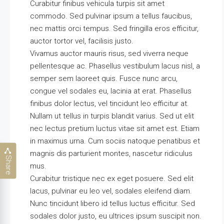
Curabitur finibus vehicula turpis sit amet
commodo. Sed pulvinar ipsum a tellus faucibus,
nec mattis orci tempus. Sed fringilla eros efficitur,
auctor tortor vel, facilisis justo.
Vivamus auctor mauris risus, sed viverra neque
pellentesque ac. Phasellus vestibulum lacus nisl, a
semper sem laoreet quis. Fusce nunc arcu,
congue vel sodales eu, lacinia at erat. Phasellus
finibus dolor lectus, vel tincidunt leo efficitur at.
Nullam ut tellus in turpis blandit varius. Sed ut elit
nec lectus pretium luctus vitae sit amet est. Etiam
in maximus urna. Cum sociis natoque penatibus et
magnis dis parturient montes, nascetur ridiculus
Share
mus.
Curabitur tristique nec ex eget posuere. Sed elit
lacus, pulvinar eu leo vel, sodales eleifend diam.
Nunc tincidunt libero id tellus luctus efficitur. Sed
sodales dolor justo, eu ultrices ipsum suscipit non.